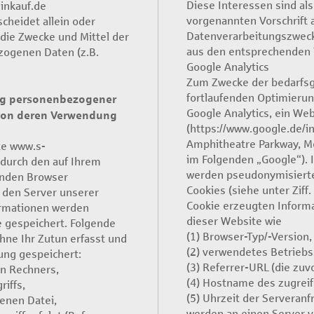
Diese Interessen sind als
inkauf.de
vorgenannten Vorschrift 
scheidet allein oder
Datenverarbeitungszweck
ie Zwecke und Mittel der
aus den entsprechenden 
zogenen Daten (z.B.
Google Analytics
Zum Zwecke der bedarfsg
fortlaufenden Optimierun
ng personenbezogener
Google Analytics, ein We
 von deren Verwendung
(https://www.google.de/in
Amphitheatre Parkway, M
te www.s-
im Folgenden „Google“)
 durch den auf Ihrem
werden pseudonymisierte 
nden Browser
Cookies (siehe unter Ziff
 den Server unserer
Cookie erzeugten Inform
ormationen werden
dieser Website wie
e gespeichert. Folgende
(1) Browser-Typ/-Version,
hne Ihr Zutun erfasst und
(2) verwendetes Betrieb
ung gespeichert:
(3) Referrer-URL (die zuv
en Rechners,
(4) Hostname des zugreif
iffs,
(5) Uhrzeit der Serveranf
enen Datei,
werden an einen Server 