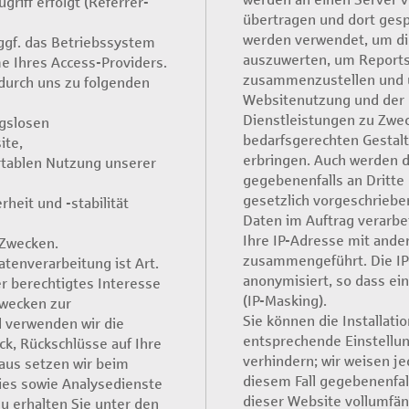
griff erfolgt (Referrer-
übertragen und dort gesp
werden verwendet, um di
ggf. das Betriebssystem
auszuwerten, um Reports 
e Ihres Access-Providers.
zusammenzustellen und u
durch uns zu folgenden
Websitenutzung und der
Dienstleistungen zu Zwe
ngslosen
bedarfsgerechten Gestalt
ite,
erbringen. Auch werden d
rtablen Nutzung unserer
gegebenenfalls an Dritte 
gesetzlich vorgeschrieben
heit und -stabilität
Daten im Auftrag verarbei
Ihre IP-Adresse mit ande
 Zwecken.
zusammengeführt. Die I
atenverarbeitung ist Art.
anonymisiert, so dass ei
ser berechtigtes Interesse
(IP-Masking).
Zwecken zur
Sie können die Installati
l verwenden wir die
entsprechende Einstellu
, Rückschlüsse auf Ihre
verhindern; wir weisen je
aus setzen wir beim
diesem Fall gegebenenfal
ies sowie Analysedienste
dieser Website vollumfän
u erhalten Sie unter den