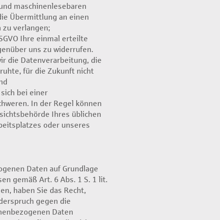
n und maschinenlesebaren
die Übermittlung an einen
 zu verlangen;
SGVO Ihre einmal erteilte
genüber uns zu widerrufen.
wir die Datenverarbeitung, die
ruhte, für die Zukunft nicht
nd
sich bei einer
chweren. In der Regel können
ufsichtsbehörde Ihres üblichen
beitsplatzes oder unseres
ogenen Daten auf Grundlage
en gemäß Art. 6 Abs. 1 S. 1 lit.
en, haben Sie das Recht,
derspruch gegen die
onenbezogenen Daten