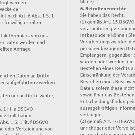
hl=de).
ätigt werden.
6. Betroffenenrechte
wecke der
Sie haben das Recht:
t nach Art. 6 Abs. 1 S. 1
(1) gemäß Art. 15 DSGVO 
 freiwillig erteilten
verarbeiteten personenb
Insbesondere können Sie
ntaktformulars von uns
Verarbeitungszwecke, die
n Daten werden nach
personenbezogenen Daten
ellten Anfrage
Empfängern, gegenüber d
wurden oder werden, die 
Bestehen eines Rechts au
Einschränkung der Verarb
nlichen Daten an Dritte
Bestehen eines Beschwerd
den aufgeführten Zwecken
Daten, sofern diese nich
sowie über das Bestehen 
aten nur an Dritte weiter,
Entscheidungsfindung eins
aussagekräftigen Informa
S. 1 lit. a DSGVO
verlangen;
u erteilt haben,
(2) gemäß Art. 16 DSGVO 
Abs. 1 S. 1 lit. f DSGVO
unrichtiger oder Vervolls
g oder Verteidigung von
gespeicherten personen