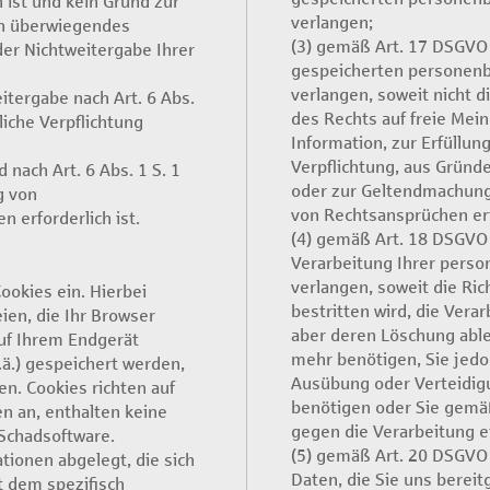
 ist und kein Grund zur
verlangen;
in überwiegendes
(3) gemäß Art. 17 DSGVO 
er Nichtweitergabe Ihrer
gespeicherten personen
verlangen, soweit nicht 
Weitergabe nach Art. 6 Abs.
des Rechts auf freie Me
liche Verpflichtung
Information, zur Erfüllung
Verpflichtung, aus Gründe
d nach Art. 6 Abs. 1 S. 1
oder zur Geltendmachung
g von
von Rechtsansprüchen erfo
n erforderlich ist.
(4) gemäß Art. 18 DSGVO 
Verarbeitung Ihrer pers
verlangen, soweit die Ric
ookies ein. Hierbei
bestritten wird, die Vera
ien, die Ihr Browser
aber deren Löschung able
auf Ihrem Endgerät
mehr benötigen, Sie jed
.ä.) gespeichert werden,
Ausübung oder Verteidig
n. Cookies richten auf
benötigen oder Sie gemä
n an, enthalten keine
gegen die Verarbeitung e
 Schadsoftware.
(5) gemäß Art. 20 DSGV
ionen abgelegt, die sich
Daten, die Sie uns bereit
 dem spezifisch