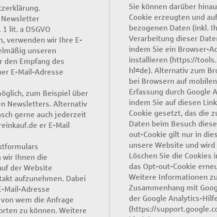
Sie können darüber hinau
tzerklärung.
Cookie erzeugten und auf
 Newsletter
bezogenen Daten (inkl. Ih
. 1 lit. a DSGVO
Verarbeitung dieser Date
n, verwenden wir Ihre E-
indem Sie ein Browser-A
gelmäßig unseren
installieren (https://too
ür den Empfang des
hl=de). Alternativ zum B
ner E-Mail-Adresse
bei Browsern auf mobilen
Erfassung durch Google A
öglich, zum Beispiel über
indem Sie auf diesen Link
n Newsletters. Alternativ
Cookie gesetzt, das die z
sch gerne auch jederzeit
Daten beim Besuch dieser
einkauf.de er E-Mail
out-Cookie gilt nur in di
unsere Website und wird 
ktformulars
Löschen Sie die Cookies 
n wir Ihnen die
das Opt-out-Cookie erneu
auf der Website
Weitere Informationen z
ntakt aufzunehmen. Dabei
Zusammenhang mit Google 
 E-Mail-Adresse
der Google Analytics-Hilf
n, von wem die Anfrage
(https://support.google.
rten zu können. Weitere