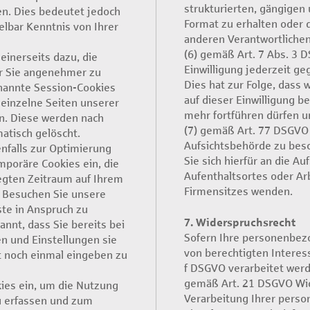
strukturierten, gängige
n. Dies bedeutet jedoch
Format zu erhalten oder 
elbar Kenntnis von Ihrer
anderen Verantwortlichen
(6) gemäß Art. 7 Abs. 3 D
einerseits dazu, die
Einwilligung jederzeit ge
r Sie angenehmer zu
Dies hat zur Folge, dass 
enannte Session-Cookies
auf dieser Einwilligung be
 einzelne Seiten unserer
mehr fortführen dürfen u
n. Diese werden nach
(7) gemäß Art. 77 DSGVO 
atisch gelöscht.
Aufsichtsbehörde zu bes
nfalls zur Optimierung
Sie sich hierfür an die A
mporäre Cookies ein, die
Aufenthaltsortes oder Ar
egten Zeitraum auf Ihrem
Firmensitzes wenden.
 Besuchen Sie unsere
ste in Anspruch zu
7. Widerspruchsrecht
nnt, dass Sie bereits bei
Sofern Ihre personenbez
n und Einstellungen sie
von berechtigten Interess
t noch einmal eingeben zu
f DSGVO verarbeitet werd
gemäß Art. 21 DSGVO Wi
ies ein, um die Nutzung
Verarbeitung Ihrer pers
u erfassen und zum