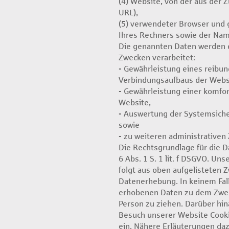
(4) Website, von der aus der Zu
URL),
(5) verwendeter Browser und 
Ihres Rechners sowie der Nam
Die genannten Daten werden 
Zwecken verarbeitet:
- Gewährleistung eines reibu
Verbindungsaufbaus der Webs
- Gewährleistung einer komfo
Website,
- Auswertung der Systemsicher
sowie
- zu weiteren administrativen
Die Rechtsgrundlage für die D
6 Abs. 1 S. 1 lit. f DSGVO. Un
folgt aus oben aufgelisteten 
Datenerhebung. In keinem Fal
erhobenen Daten zu dem Zweck
Person zu ziehen. Darüber hin
Besuch unserer Website Cook
ein. Nähere Erläuterungen daz