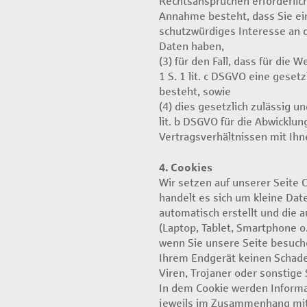
Rechtsansprüchen erforderlich
Annahme besteht, dass Sie e
schutzwürdiges Interesse an d
Daten haben,
(3) für den Fall, dass für die 
1 S. 1 lit. c DSGVO eine gesetz
besteht, sowie
(4) dies gesetzlich zulässig un
lit. b DSGVO für die Abwicklun
Vertragsverhältnissen mit Ihne
4. Cookies
Wir setzen auf unserer Seite C
handelt es sich um kleine Date
automatisch erstellt und die 
(Laptop, Tablet, Smartphone o
wenn Sie unsere Seite besuche
Ihrem Endgerät keinen Schade
Viren, Trojaner oder sonstige
In dem Cookie werden Informat
jeweils im Zusammenhang mit