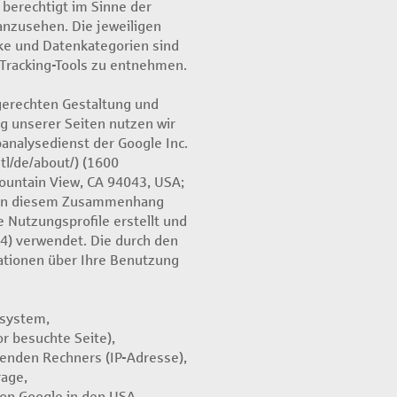
 berechtigt im Sinne der
anzusehen. Die jeweiligen
e und Datenkategorien sind
Tracking-Tools zu entnehmen.
erechten Gestaltung und
g unserer Seiten nutzen wir
banalysedienst der Google Inc.
tl/de/about/) (1600
ountain View, CA 94043, USA;
. In diesem Zusammenhang
Nutzungsprofile erstellt und
. 4) verwendet. Die durch den
ationen über Ihre Benutzung
ssystem,
or besuchte Seite),
enden Rechners (IP-Adresse),
rage,
von Google in den USA